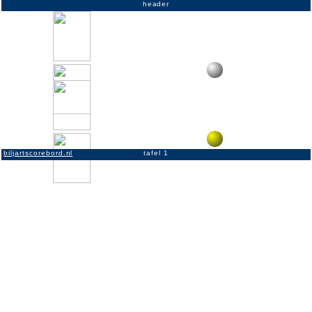
header
1
1
2
2
3
3
4
4
5
5
6
6
7
7
8
8
9
9
10
10
11
11
12
12
13
13
14
14
15
15
biljartscorebord.nl
tafel 1