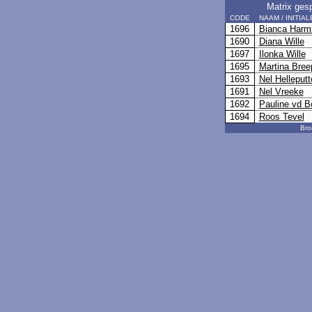
Matrix gesp
CODE
NAAM / INITIAL
1696
Bianca Harm
1690
Diana Wille
1697
Ilonka Wille
1695
Martina Bree
1693
Nel Helleputt
1691
Nel Vreeke
1692
Pauline vd B
1694
Roos Tevel
Bro